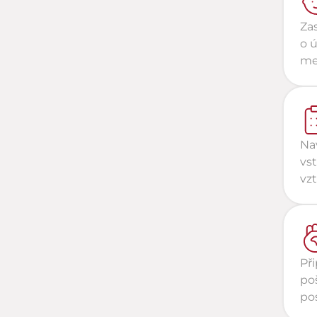
Zas
o ú
mez
Na
vs
vz
Př
po
pos