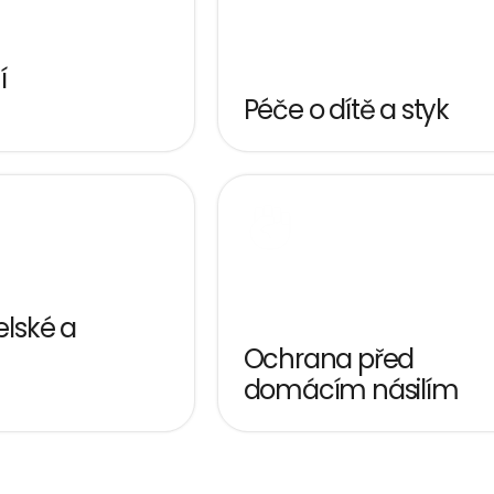
 
Péče o dítě a styk 
ské a 
 
Ochrana před 
domácím násilím
anželé zvažující nebo 