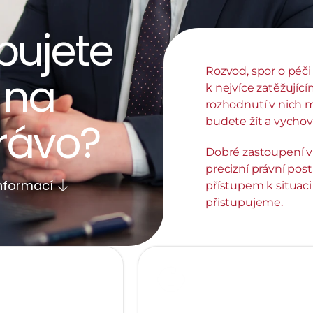
bujete 
Rozvod, spor o péči 
na 
k nejvíce zatěžující
rozhodnutí v nich ma
rávo?
budete žít a vychová
Dobré zastoupení v
precizní právní pos
informací
přístupem k situaci 
přistupujeme.