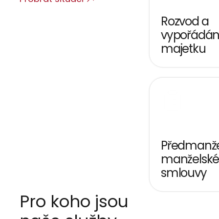
Rozvod a 
vypořádání
majetku
Předmanžel
manželské
smlouvy
Pro koho jsou 
M