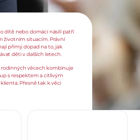
o dítě nebo domácí násilí patří 
m životním situacím. Právní 
jí přímý dopad na to, jak 
vat děti v dalších letech. 
 rodinných věcech kombinuje 
tup s respektem a citlivým 
klienta. Přesně tak k věci 