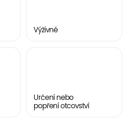
Výživné
Určení nebo 
popření otcovství
Včetně případů s 