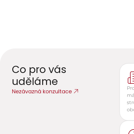
P
p
Co pro vás 
uděláme
Pr
Nezávazná konzultace
má 
str
ob