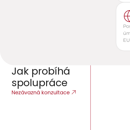
Po
úm
EU
Jak probíhá 
spolupráce
Nezávazná konzultace
Úvodní 
Poslechneme si 