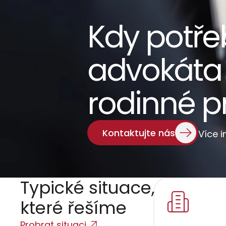
Kdy potře
advokáta 
rodinné p
Kontaktujte nás
Více 
Typické situace,   
které řešíme
Probrat situaci