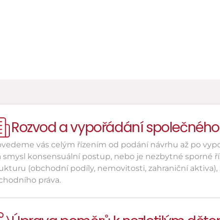
ozůstalí po zemřelém 
artnerovi
Rozvod a vypořádání společného
ovedeme vás celým řízením od podání návrhu až po vypo
smysl konsensuální postup, nebo je nezbytné sporné řízen
ukturu (obchodní podíly, nemovitosti, zahraniční aktiva),
chodního práva.