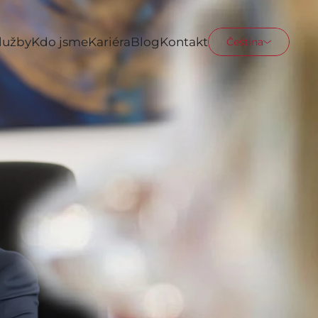
lužby
Kdo jsme
Kariéra
Blog
Kontakt
Čeština