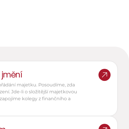
společného jmění
Spory o majetek ze 
společného jmění v 
dědickém řízení
 jmění
řádání majetku. Posoudíme, zda 
í. Jde-li o složitější majetkovou 
 zapojíme kolegy z finančního a 