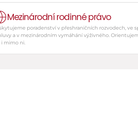
Mezinárodní rodinné právo
skytujeme poradenství v přeshraničních rozvodech, ve s
luvy a v mezinárodním vymáhání výživného. Orientujeme
 i mimo ni.
konzultace
celou vaši situaci, 