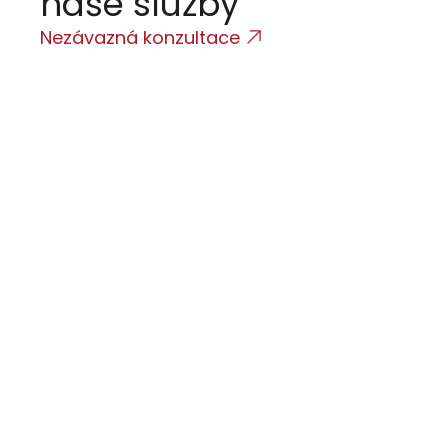
naše služby
p
Nezávazná konzultace
R
O
P
s
P