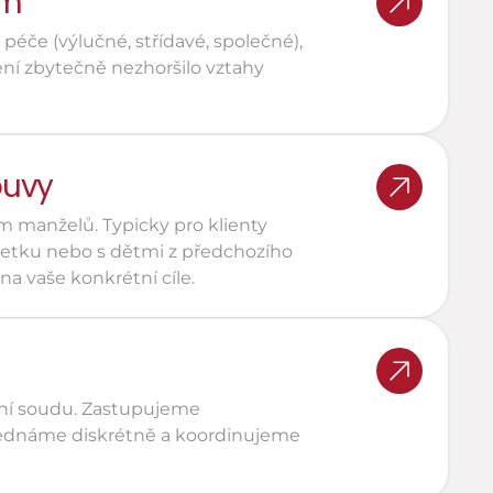
em
éče (výlučné, střídavé, společné), 
ení zbytečně nezhoršilo vztahy 
ouvy
manželů. Typicky pro klienty 
jetku nebo s dětmi z předchozího 
a vaše konkrétní cíle.
ní soudu. Zastupujeme 
. Jednáme diskrétně a koordinujeme 