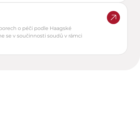
porech o péči podle Haagské 
 se v součinnosti soudů v rámci 