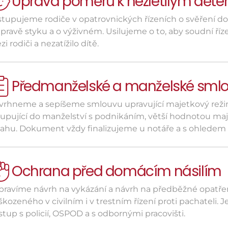
Úprava poměrů k nezletilým dět
tupujeme rodiče v opatrovnických řízeních o svěření do p
pravě styku a o výživném. Usilujeme o to, aby soudní říz
i rodiči a nezatížilo dítě.
Předmanželské a manželské sml
vrhneme a sepíšeme smlouvu upravující majetkový režim 
tupující do manželství s podnikáním, větší hodnotou ma
tahu. Dokument vždy finalizujeme u notáře a s ohledem n
Ochrana před domácím násilím
ipravíme návrh na vykázání a návrh na předběžné opatře
škozeného v civilním i v trestním řízení proti pachateli
tup s policií, OSPOD a s odbornými pracovišti.