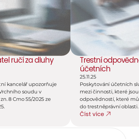
el ručí za dluhy 
Trestní odpovědno
účetních
25.11.25
ní kancelář upozorňuje 
Poskytování účetních slu
Vrchního soudu v 
mezi činnosti, které jso
zn. 8 Cmo 55/2025 ze 
odpovědností, které můž
5.
do trestněprávní oblasti.
Číst více