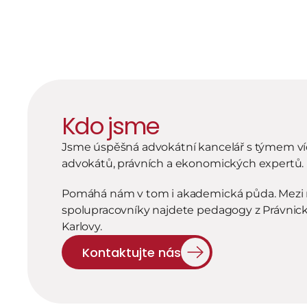
AML/
Nastavení AML 
licenční řízení.
Kdo jsme
Jsme úspěšná advokátní kancelář s týmem víc
advokátů, právních a ekonomických expertů.
Pomáhá nám v tom i akademická půda. Mezi n
spolupracovníky najdete pedagogy z Právnické 
Karlovy.
Kontaktujte nás