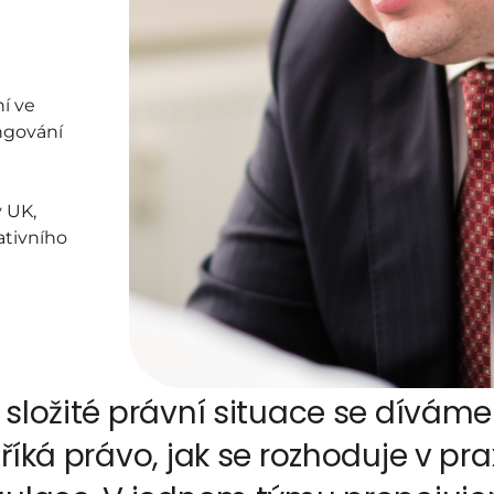
 
 ve 
ngování 
UK, 
tivního 
složité právní situace se díváme z
říká právo, jak se rozhoduje v pra