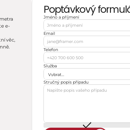
Poptávkový formul
Jméno a příjmení 
metra 
e e-
Email
í věc, 
enně.
Telefon
Služba
Stručný popis případu