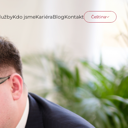
lužby
Kdo jsme
Kariéra
Blog
Kontakt
Čeština