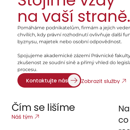
Stojíme vždy
na vaší straně.
Pomáháme podnikatelům, firmám a jejich vedení
chvílích, kdy právní rozhodnutí ovlivňuje další fu
byznysu, majetek nebo osobní odpovědnost. 
Spojujeme akademické zázemí Právnické fakulty 
zkušenost ze soudní síně a přímý vhled do legisla
procesu.
Kontaktujte nás
Zobrazit služby
Čím se lišíme
Na 
Náš tým
co 