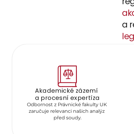
ak
a r
leg
Akademické zázemí 
a procesní expertíza
Odbornost z Právnické fakulty UK 
zaručuje relevanci našich analýz 
před soudy.