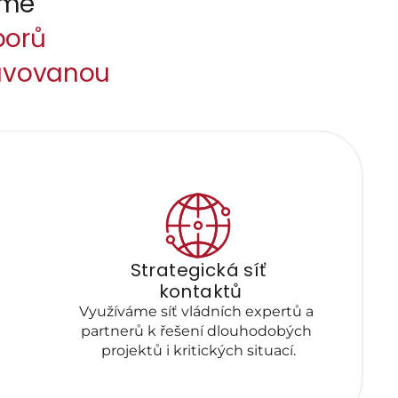
regulace. V jednom týmu propojujeme 
porů
ravovanou 
Strategická síť
 kontaktů
Využíváme síť vládních expertů a 
partnerů k řešení dlouhodobých 
projektů i kritických situací.