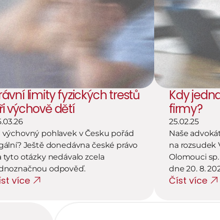
rávní limity fyzických trestů 
Kdy jednat
ři výchově dětí
firmy?
.03.26
25.02.25
 výchovný pohlavek v Česku pořád 
Naše advokát
gální? Ještě donedávna české právo 
na rozsudek 
 tyto otázky nedávalo zcela 
Olomouci sp. 
ednoznačnou odpověď.
dne 20. 8. 202
íst více
Číst více