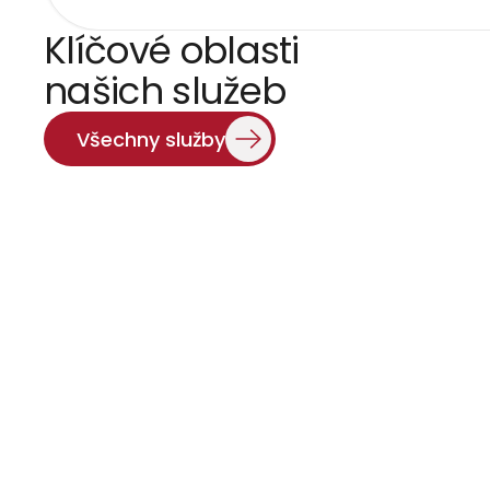
Klíčové oblasti 
Banko
našich služeb
Licenční řízen
Všechny služby
obhajoba při k
Právo
Prospekty, fon
Trest
Obhajoba v tres
odpovědnost p