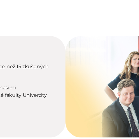
CFT
systému, zastupování při kontrolách FAÚ a ČNB, 
e než 15 zkušených 
ašimi 
fakulty Univerzity 