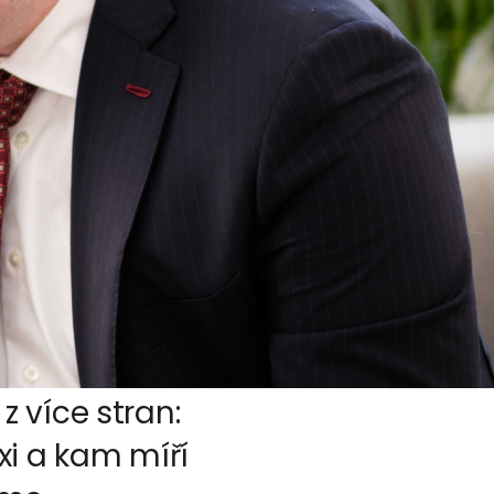
 více stran: 
xi a kam míří 