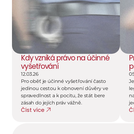
Kdy vzniká právo na účinné 
P
vyšetřování
p
12.03.26
05
Pro oběť je účinné vyšetřování často 
Je
jedinou cestou k obnovení důvěry ve 
le
spravedlnost a k pocitu, že stát bere 
na
zásah do jejích práv vážně.
j
Číst více
Č