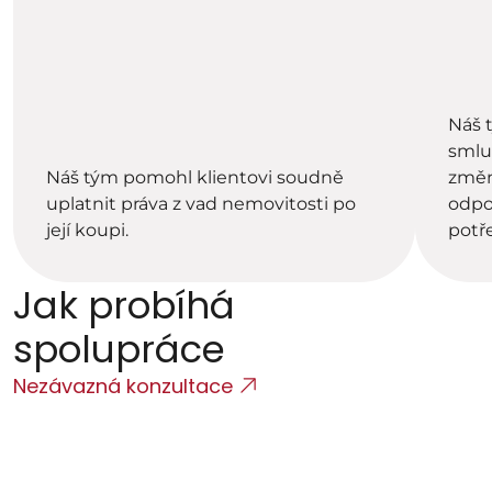
Náš t
smlu
Náš tým pomohl klientovi soudně 
změn
uplatnit práva z vad nemovitosti po 
odpo
její koupi. 
potř
Jak probíhá 
spolupráce
Nezávazná konzultace