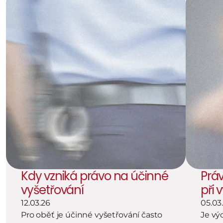
Kdy vzniká právo na účinné 
Práv
vyšetřování
při 
12.03.26
05.03
Pro oběť je účinné vyšetřování často 
Je vý