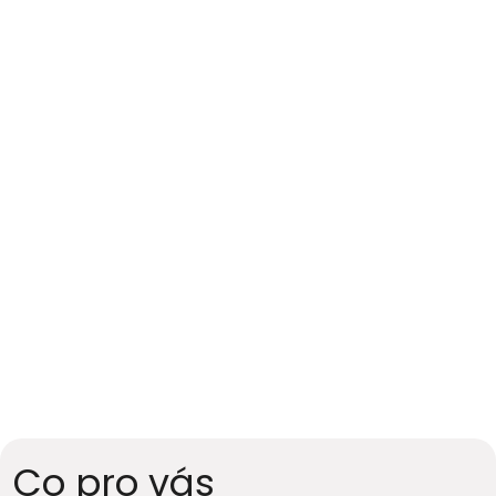
Firmy nakupující komerční nemovitosti 
Kanceláře, průmyslové objekty, obchodní 
prostory
Pronajímatelé a nájemci 
Nastavení smluv, spory, ukončení
Investoři do nemovitostního portfolia
Nákup a správa souborů nemovitostí, fondy
Banky a úvěrující instituce
Zajišťovací dokumentace, realizace zajištění
Co pro vás 