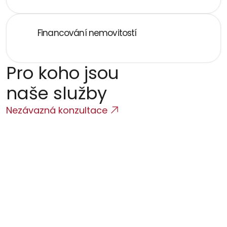
Financování nemovitostí 
Zástavní smlouvy, úvěry, zajištění kupní ceny
Pro koho jsou 
naše služby
Nezávazná konzultace
Fyzické osoby
Nákup rodinného domu, bytu, investiční 
nemovitosti 
Developeři
Právní struktura projektu, přípravná smluvní 
dokumentace, smlouvy s kupujícími