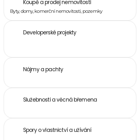
Koupě a prodej nemovitosti
Byty, domy, komerční nemovitosti, pozemky
Developerské projekty 
Právní podpora při nákupu pozemku, strukturování 
projektu, výstavbě a prodeji
Nájmy a pachty 
Komerční nájmy, residenční nájmy, pachtovní smlouvy
Služebnosti a věcná břemena
Zřízení, zánik, spory o užívání
Spory o vlastnictví a užívání 
Vydržení, neoprávněné užívání, sousedské spory