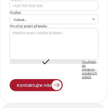
Služba
Stručný popis případu
Souhlasím
se
zpracováním
osobních
údajů
Kontaktujte nás