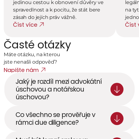
jedinou cestou k obnovení důvěry ve 
legál
spravedlnost a k pocitu, že stát bere 
na ty
zásah do jejích práv vážně.
jedn
Číst více
Číst 
Časté otázky
Máte otázku, na kterou 
jste nenašli odpověď? 
Napište nám
Jaký je rozdíl mezi advokátní 
úschovou a notářskou 
úschovou? 
Co všechno se prověřuje v 
rámci due diligence?