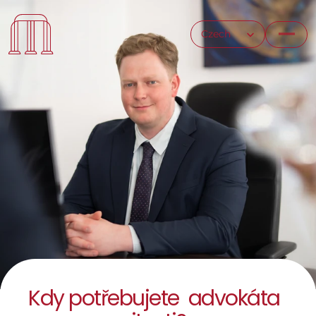
Select Language
Czech
Kdy potřebujete  advokáta 