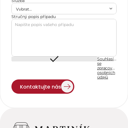
Služba
Stručný popis případu
Souhlasím
se
zpracováním
osobních
údajů
Kontaktujte nás