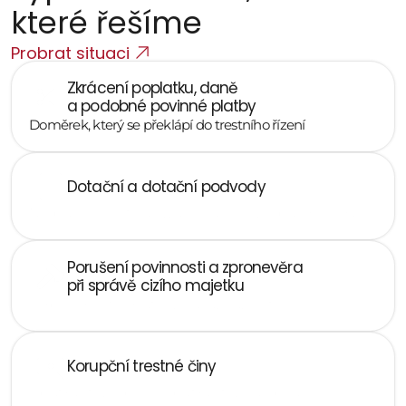
které řešíme
Probrat situaci
Zkrácení poplatku, daně 
a podobné povinné platby
Doměrek, který se překlápí do trestního řízení
Dotační a dotační podvody
Nesprávné vyúčtování, záměna účelu, nepravdivé údaje
Porušení povinnosti a zpronevěra 
při správě cizího majetku
Odpovědnost jednatele, manažera, účetního
Korupční trestné činy
Úplatkářství, nepřímé úplatkářství, manipulace s 