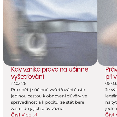
Kdy vzniká právo na účinné 
Práv
vyšetřování
při 
12.03.26
05.03
Pro oběť je účinné vyšetřování často 
Je vý
jedinou cestou k obnovení důvěry ve 
legál
spravedlnost a k pocitu, že stát bere 
na ty
zásah do jejích práv vážně.
jedn
Číst více
Číst 