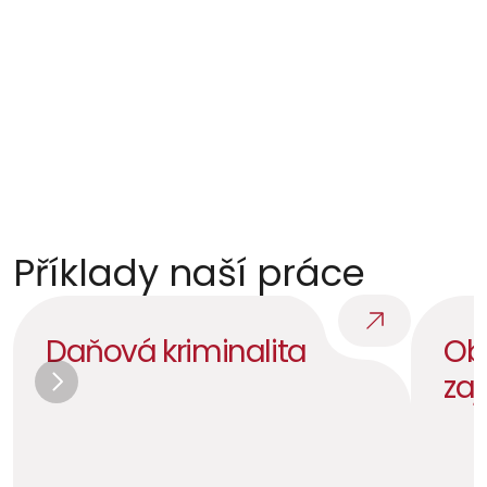
Navazující kroky
Dohoda o vině a trestu, zastavení, zproštění, 
podmíněné zastavení.
Příklady naší práce
Daňová kriminalita
Obr
zaj