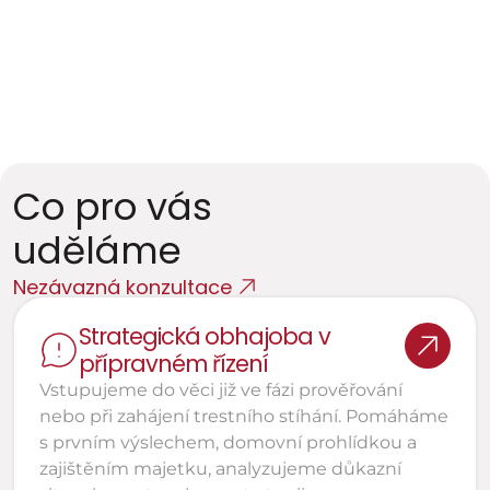
Obvinění z korupce, zneužití pravomoci
Poškození 
Uplatnění nároků v adhezním řízení, trestní 
oznámení
Co pro vás 
uděláme
Nezávazná konzultace
Strategická obhajoba v 
přípravném řízení
Vstupujeme do věci již ve fázi prověřování 
nebo při zahájení trestního stíhání. Pomáháme 
s prvním výslechem, domovní prohlídkou a 
zajištěním majetku, analyzujeme důkazní 