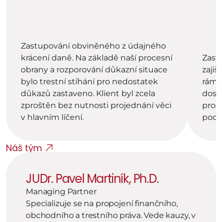
Zastupování obviněného z údajného 
krácení daně. Na základě naší procesní 
Zastu
obrany a rozporování důkazní situace 
zajiš
bylo trestní stíhání pro nedostatek 
rámci
důkazů zastaveno. Klient byl zcela 
dosáh
zproštěn bez nutnosti projednání věci 
pros
v hlavním líčení.
podm
Náš tým
JUDr. Pavel Martiník, Ph.D.
Managing Partner
Specializuje se na propojení finančního, 
obchodního a trestního práva. Vede kauzy, v 