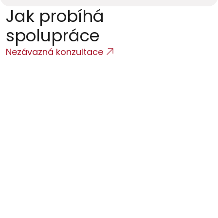
Jak probíhá 
spolupráce
Nezávazná konzultace
Úvodní konzultace
Analýza dostupných informací, nastavení priorit a lhůt.
Analýza spisu a důkazů