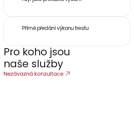
Kombinace extradičního a azylového řízení
Přímé předání výkonu trestu
Mezinárodní spolupráce v trestní oblasti
Pro koho jsou 
naše služby
Nezávazná konzultace
Osoby stíhané v zahraničí 
Obvinění z trestných činů v jiném státě s 
dopadem do ČR
Osoby hledané na základě 
mezinárodního zatykače 