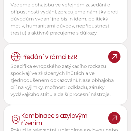
Vedeme obhajobu ve veřejném zasedání o 
přípustnosti vydání, zpracujeme námitky proti 
důvodům vydání (ne bis in idem, politický 
motiv, humanitární důvody, nepřípustnost 
trestu) a aktivně pracujeme s důkazy.
Předání v rámci EZR 
Specifika evropského zatýkacího rozkazu 
spočívají ve zkrácených lhůtách a ve 
zjednodušeném dokazování. Naše obhajoba 
cílí na výjimky, možnosti odkladu, záruky 
vydávajícího státu a další procesní nástroje.
Kombinace s azylovým 
řízením
Pokud je relevantní, uplatníme azylovou nebo 