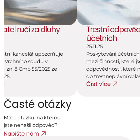
atel ručí za dluhy 
Trestní odpověd
účetních
25.11.25
átní kancelář upozorňuje 
Poskytování účetních s
k Vrchního soudu v 
mezi činnosti, které j
p. zn. 8 Cmo 55/2025 ze 
odpovědností, které m
2025.
do trestněprávní oblas
Číst více
Časté otázky
Máte otázku, na kterou 
jste nenašli odpověď? 
Napište nám