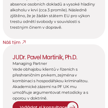
absence osobních dokladů a vysoké hladiny 
alkoholu v krvi (cca 3 promile). Následně 
zjištěno, že je žádán státem EU pro výkon 
trestu odnětí svobody v souvislosti s 
trestným činem v dopravě.
Náš tým
JUDr. Pavel Martiník, Ph.D.
Managing Partner
Vede obhajobu klientů v řízeních s 
přeshraničním prvkem, zejména v 
kombinaci s hospodářskou kriminalitou. 
Akademické zázemí na PF UK mu 
umožňuje argumentovat metodicky a s 
oporou v doktríně.
Vyžádat si konzultace