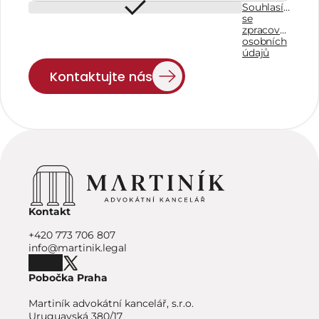
Souhlasím
se
zpracováním
osobních
údajů
Kontaktujte nás
Kontakt
+420 773 706 807
info@martinik.legal
Pobočka Praha
Martiník advokátní kancelář, s.r.o.
Uruguayská 380/17