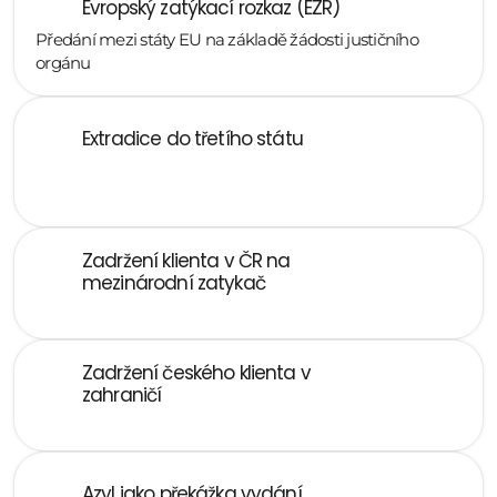
Evropský zatýkací rozkaz (EZR) 
Předání mezi státy EU na základě žádosti justičního 
orgánu
Extradice do třetího státu
Vydání mimo EU podle bilaterálních smluv nebo 
mezinárodních úmluv
Zadržení klienta v ČR na 
mezinárodní zatykač
Urgentní obhajoba, předběžná vazba, extradiční vazba
Zadržení českého klienta v 
zahraničí 
Koordinovaná obhajoba v zemi zatčení a v ČR
Azyl jako překážka vydání 