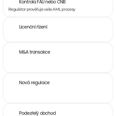
Kontrola FAÚ nebo ČNB 
Regulátor prověřuje vaše AML procesy
Licenční řízení
Žádáte o licenci ČNB a potřebujete nastavit AML systém
M&A transakce
Kupujete nebo prodáváte povinnou osobu a potřebujete 
AML due diligence
Nová regulace
Potřebujete zavést nebo aktualizovat procesy podle 
novely AML zákona
Podezřelý obchod