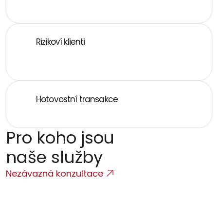
Nevíte, zda a jak oznamovat FAÚ
Rizikoví klienti
Pracujete s klienty z rizikových jurisdikcí nebo 
netransparentních struktur
Hotovostní transakce
Řešíte, jak správně ošetřit hotovostní transakce
Pro koho jsou 
naše služby
Nezávazná konzultace
Finanční instituce
Banky, platební instituce, směnárny, obchodníci 
s cennými papíry