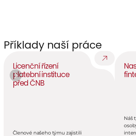
Průběžná podpora
Jsme k dispozici pro konzultace složitých případů.
Příklady naší práce
Licenční řízení 
Nas
platební instituce 
fin
před ČNB
Náš t
osoby
Členové našeho týmu zajistili 
inter