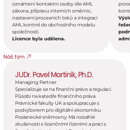
oznámení kontaktní osoby dle AML 
proce
zákona, přípravu interních směrnic, 
kont
nastavení procesních toků a integraci 
Výsl
AML kontrol do obchodního modelu 
řeše
společnosti.
podn
Licence byla udělena.
admi
Náš tým
JUDr. Pavel Martiník, Ph.D.
Managing Partner
Specializuje se na finanční právo a regulaci. 
Působí na katedře finančního práva 
Právnické fakulty UK a spolupracuje s 
podvýborem pro digitální ekonomiku 
Poslanecké sněmovny. Má rozsáhlé 
zkušenosti s licenčními řízeními a prací s 