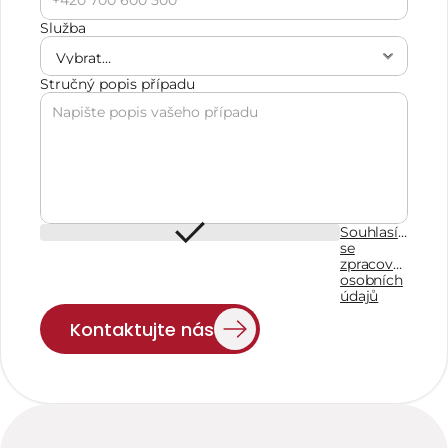
Služba
Stručný popis případu
Souhlasím
se
zpracováním
osobních
údajů
Kontaktujte nás