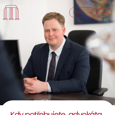
Select Language
Czech
Kdy potřebujete  advokáta 