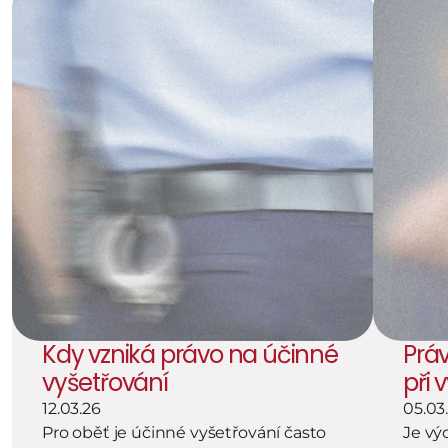
Kdy vzniká právo na účinné 
Práv
vyšetřování
při 
12.03.26
05.03
Pro oběť je účinné vyšetřování často 
Je vý