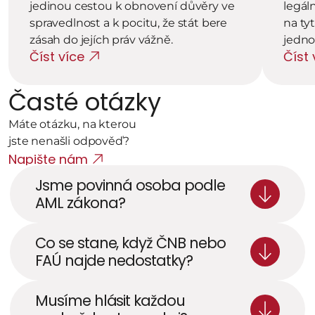
jedinou cestou k obnovení důvěry ve 
legál
spravedlnost a k pocitu, že stát bere 
na ty
zásah do jejích práv vážně.
jedn
Číst více
Číst 
Časté otázky
Máte otázku, na kterou 
jste nenašli odpověď? 
Napište nám
Jsme povinná osoba podle 
AML zákona?
Co se stane, když ČNB nebo 
FAÚ najde nedostatky? 
Musíme hlásit každou 