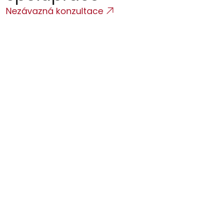
Nezávazná konzultace
Úvodní konzultace
Zmapujeme vaši situaci, typ podnikání a regulatorní 
požadavky
Gap analýza
Porovnáme stávající stav s požadavky a identifikujeme 
mezery.