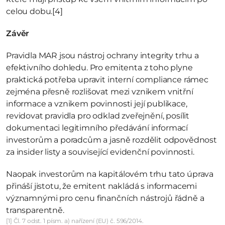
celou dobu.
[4]
Závěr
Pravidla MAR jsou nástroj ochrany integrity trhu a 
efektivního dohledu. Pro emitenta z toho plyne 
praktická potřeba upravit interní compliance rámec 
zejména přesně rozlišovat mezi vznikem vnitřní 
informace a vznikem povinnosti její publikace, 
revidovat pravidla pro odklad zveřejnění, posílit 
dokumentaci legitimního předávání informací 
investorům a poradcům a jasně rozdělit odpovědnost 
za insider listy a související evidenční povinnosti.
Naopak investorům na kapitálovém trhu tato úprava 
přináší jistotu, že emitent nakládá s informacemi 
významnými pro cenu finančních nástrojů řádně a 
transparentně.
[1] Čl. 7 odst. 1 písm. a) nařízení (EU) č. 596/2014.
