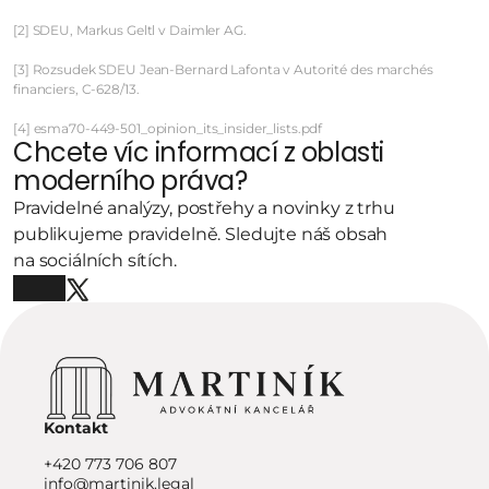
[2] SDEU, Markus Geltl v Daimler AG. 

[3] Rozsudek SDEU Jean-Bernard Lafonta v Autorité des marchés 
financiers, C-628/13.

[4] esma70-449-501_opinion_its_insider_lists.pdf
Chcete víc informací z oblasti 
moderního práva?
Pravidelné analýzy, postřehy a novinky z trhu 
publikujeme pravidelně. Sledujte náš obsah 
na sociálních sítích.
Kontakt
+420 773 706 807
info@martinik.legal