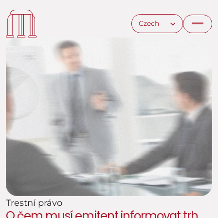
Select Language
Czech
Trestní právo
O čem musí emitent informovat trh