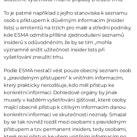
To je patrné například z jejího stanoviska k seznamu 
osob s přístupem k důvěrným informacím (insider 
lists) u emitentů na trzích pro malé a střední podniky, 
kde ESMA odmítla přílišné zjednodušení seznamů 
insiderů s odůvodněním, že by se tím „mohla 
významně snížit užitečnost insider lists při 
vyšetřování zneužití trhu.
Podle ESMA nestačí vést pouze obecný seznam osob 
s „pravidelným přístupem“ k vnitřním informacím, 
který prakticky nerozlišuje, kdo měl přístup ke 
konkrétní informaci. Dohledové orgány by jinak 
musely v každém vyšetřování zjišťovat, které osoby 
mající obecně přístup k citlivým informacím danou 
konkrétní informaci ve skutečnosti neznaly. Smazal 
by se tak rovněž rozdíl mezi osobami s pravidelným 
přístupem a tzv. permanent insiders, tedy osobami, 
které mají přístup ke všem vnitřním informacím po 