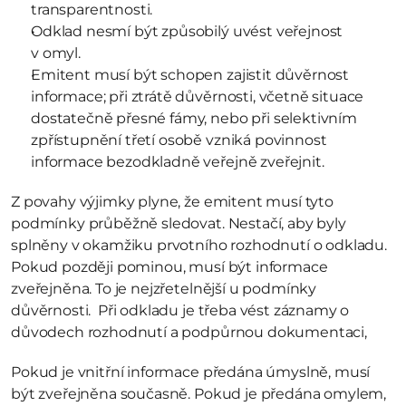
transparentnosti.
Odklad nesmí být způsobilý uvést veřejnost 
v omyl.
Emitent musí být schopen zajistit důvěrnost 
informace; při ztrátě důvěrnosti, včetně situace 
dostatečně přesné fámy, nebo při selektivním 
zpřístupnění třetí osobě vzniká povinnost 
informace bezodkladně veřejně zveřejnit.
Z povahy výjimky plyne, že emitent musí tyto 
podmínky průběžně sledovat. Nestačí, aby byly 
splněny v okamžiku prvotního rozhodnutí o odkladu. 
Pokud později pominou, musí být informace 
zveřejněna. To je nejzřetelnější u podmínky 
důvěrnosti.  Při odkladu je třeba vést záznamy o 
důvodech rozhodnutí a podpůrnou dokumentaci, 
Pokud je vnitřní informace předána úmyslně, musí 
být zveřejněna současně. Pokud je předána omylem, 