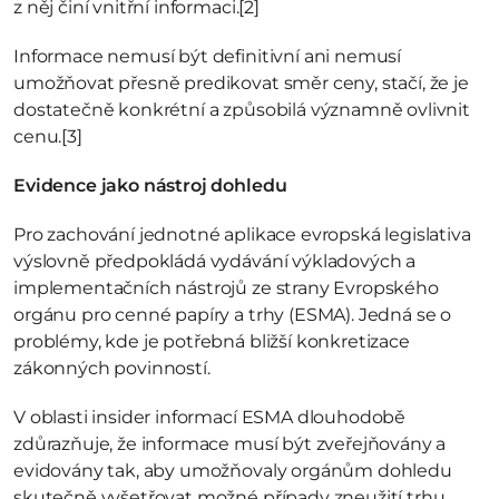
z něj činí vnitřní informaci.
[2]
Informace nemusí být definitivní ani nemusí 
umožňovat přesně predikovat směr ceny, stačí, že je 
dostatečně konkrétní a způsobilá významně ovlivnit 
cenu.
[3]
Evidence jako nástroj dohledu
Pro zachování jednotné aplikace evropská legislativa 
výslovně předpokládá vydávání výkladových a 
implementačních nástrojů ze strany Evropského 
orgánu pro cenné papíry a trhy (ESMA). Jedná se o 
problémy, kde je potřebná bližší konkretizace 
zákonných povinností. 
V oblasti insider informací ESMA dlouhodobě 
zdůrazňuje, že informace musí být zveřejňovány a 
evidovány tak, aby umožňovaly orgánům dohledu 
skutečně vyšetřovat možné případy zneužití trhu.