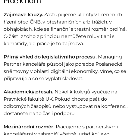
Proč k nám
Zajímavé kauzy.
 Zastupujeme klienty v licenčních 
řízení před ČNB, v přeshraničních arbitrážích, v 
obhajobách, kde se finanční a trestní rozměr prolíná. 
O části z toho z principu nemůžete mluvit ani s 
kamarády, ale práce je to zajímavá.
Přímý vhled do legislativního procesu.
 Managing 
Partner kanceláře působí jako poradce Poslanecké 
sněmovny v oblasti digitální ekonomiky. Víme, co se 
připravuje a co se vyplatí sledovat.
Akademický přesah.
 Několik kolegů vyučuje na 
Právnické fakultě UK. Pokud chcete psát do 
odborných časopisů nebo vystupovat na konferenci, 
dostanete na to čas i podporu.
Mezinárodní rozměr.
 Pracujeme s partnerskými 
kancelářemi v zahraničí včetně jurisdikcí jako 