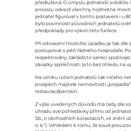
předlužená. O úmyslu jednatelů svědčilo i 
provozu odvezli všechny hodnotné movité 
jednatel figuroval v tomto postavení i u 80
bylo povinností původních jednatelů ověř
předpoklady pro výkon této funkce. 
Při odvracení hrozícího úpadku je tak dle 
postupovat s péčí řádného hospodáře. Pok
respektovány, zakládá to sankci spočívající
závazky společnosti (a to bez ohledu na vý
Na vzniku ručení jednatelů tak ničeho nem
prospěch majitele nemovitosti „propadla“
restauraci/penzion. 
Z výše uvedených důvodů má tedy dle soud
úhradu své pohledávky přímo od jednatelů, a
Sb., o obchodních korporacích, ve znění úči
o. k.“). Vzhledem k tomu, že soud posuzova