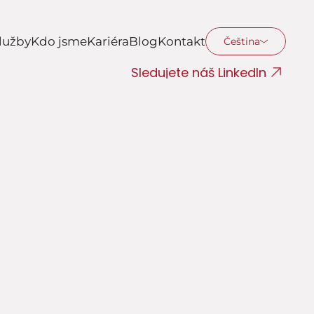
lužby
Kdo jsme
Kariéra
Blog
Kontakt
Čeština
Sledujete náš LinkedIn