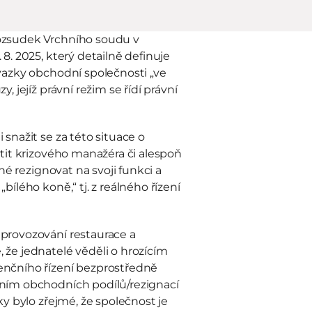
ozsudek Vrchního soudu v 
8. 2025, který detailně definuje 
vazky obchodní společnosti „ve 
 jejíž právní režim se řídí právní 
snažit se za této situace o 
tit krizového manažéra či alespoň 
né rezignovat na svoji funkci a 
ílého koně,“ tj. z reálného řízení 
provozování restaurace a 
že jednatelé věděli o hrozícím 
nčního řízení bezprostředně 
ním obchodních podílů/rezignací 
y bylo zřejmé, že společnost je 