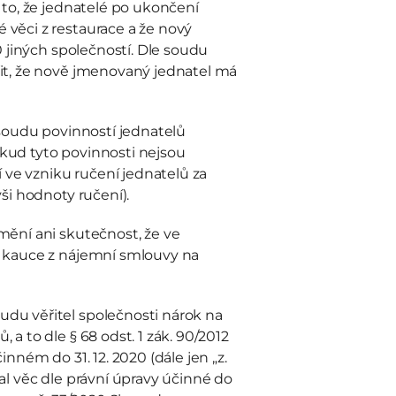
to, že jednatelé po ukončení 
věci z restaurace a že nový 
 jiných společností. Dle soudu 
it, že nově jmenovaný jednatel má 
soudu povinností jednatelů 
ud tyto povinnosti nejsou 
 ve vzniku ručení jednatelů za 
ši hodnoty ručení).
ění ani skutečnost, že ve 
 kauce z nájemní smlouvy na 
u věřitel společnosti nárok na 
 to dle § 68 odst. 1 zák. 90/2012 
nném do 31. 12. 2020 (dále jen „z. 
l věc dle právní úpravy účinné do 