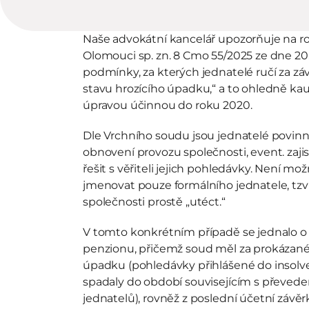
Naše advokátní kancelář upozorňuje na r
Olomouci sp. zn. 8 Cmo 55/2025 ze dne 20. 
podmínky, za kterých jednatelé ručí za zá
stavu hrozícího úpadku,“ a to ohledně kauzy,
úpravou účinnou do roku 2020.
Dle Vrchního soudu jsou jednatelé povinni 
obnovení provozu společnosti, event. zajis
řešit s věřiteli jejich pohledávky. Není mož
jmenovat pouze formálního jednatele, tzv „b
společnosti prostě „utéct.“ 
V tomto konkrétním případě se jednalo o 
penzionu, přičemž soud měl za prokázané, 
úpadku (pohledávky přihlášené do insolve
spadaly do období souvisejícím s převede
jednatelů), rovněž z poslední účetní závěrk