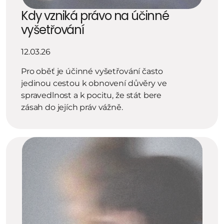
Kdy vzniká právo na účinné 
vyšetřování
12.03.26
Pro oběť je účinné vyšetřování často 
jedinou cestou k obnovení důvěry ve 
spravedlnost a k pocitu, že stát bere 
zásah do jejích práv vážně.