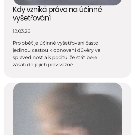
Kdy vzniká právo na účinné 
vyšetřování
12.03.26
Pro oběť je účinné vyšetřování často 
jedinou cestou k obnovení důvěry ve 
spravedlnost a k pocitu, že stát bere 
zásah do jejích práv vážně.